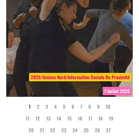
2026/Amiens Nord/Information Sociale De Proximité
7 Juillet 2026
1
2
3
4
5
6
7
8
9
10
11
12
13
14
15
16
17
18
19
20
21
22
23
24
25
26
27