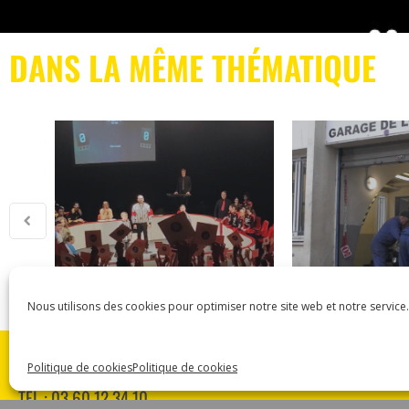
DANS LA MÊME THÉMATIQUE
Nous utilisons des cookies pour optimiser notre site web et notre service.
ASSOCIATION CARMEN
Politique de cookies
Politique de cookies
18 RUE DES MAJOTS 80000 AMIENS
TÉL : 03 60 12 34 10