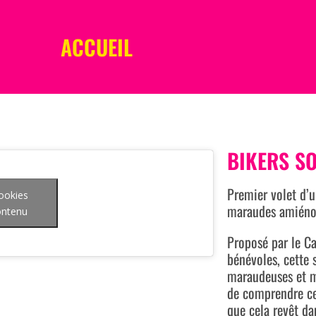
ACCUEIL
BIKERS SO
Premier volet d’u
cookies
maraudes amiéno
contenu
Proposé par le C
bénévoles, cette 
maraudeuses et m
de comprendre ce 
que cela revêt dan