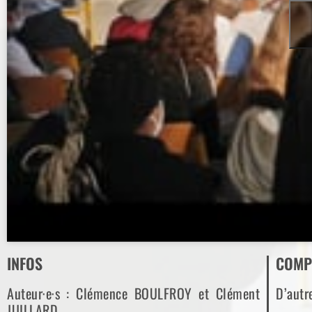
INFOS
COMP
Auteur·e·s : Clémence BOULFROY et Clément
D’autre
JUILLARD