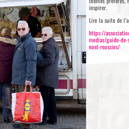
thèmes préférés, 
inspirer.
Lire la suite de l’a
https://associati
medias/guide-de-s
noel-reussies/