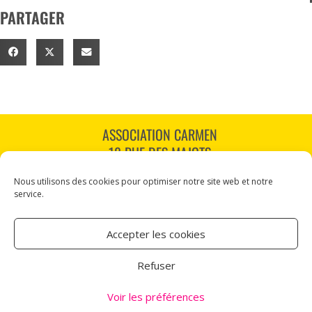
PARTAGER
ASSOCIATION CARMEN
18 RUE DES MAJOTS
80000 AMIENS
Nous utilisons des cookies pour optimiser notre site web et notre
TÉL : 03 60 12 34 10
service.
CARMEN@CANALNORD.ORG
Accepter les cookies
NOUS SUIVRE
Refuser
NEWSLETTER
Voir les préférences
Mentions légales