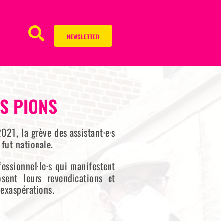
NEWSLETTER
S PIONS
021, la grève des assistant·e·s
fut nationale.
fessionnel·le·s qui manifestent
sent leurs revendications et
 exaspérations.