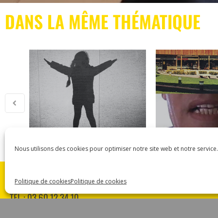
DANS LA MÊME THÉMATIQUE
Nous utilisons des cookies pour optimiser notre site web et notre service.
ASSOCIATION CARMEN
Politique de cookies
Politique de cookies
18 RUE DES MAJOTS 80000 AMIENS
TÉL : 03 60 12 34 10
CARMEN@CANALNORD.ORG