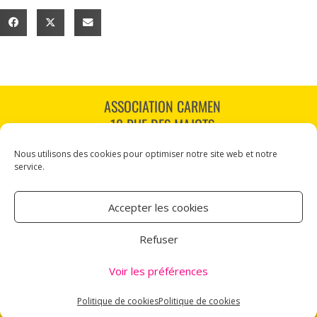
ASSOCIATION CARMEN
18 RUE DES MAJOTS
80000 AMIENS
Nous utilisons des cookies pour optimiser notre site web et notre
TÉL : 03 60 12 34 10
service.
CARMEN@CANALNORD.ORG
Accepter les cookies
NOUS SUIVRE
Refuser
NEWSLETTER
Voir les préférences
Mentions légales
Politique de cookies
Politique de cookies