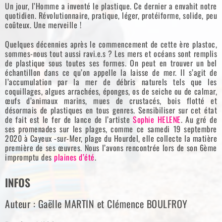
Un jour, l’Homme a inventé le plastique. Ce dernier a envahit notre
quotidien. Révolutionnaire, pratique, léger, protéiforme, solide, peu
coûteux. Une merveille !
Quelques décennies après le commencement de cette ère plastoc,
sommes-nous tout aussi ravi.e.s ? Les mers et océans sont remplis
de plastique sous toutes ses formes. On peut en trouver un bel
échantillon dans ce qu’on appelle la laisse de mer. Il s’agit de
l’accumulation par la mer de débris naturels tels que les
coquillages, algues arrachées, éponges, os de seiche ou de calmar,
œufs d’animaux marins, mues de crustacés, bois flotté et
désormais de plastiques en tous genres. Sensibiliser sur cet état
de fait est le fer de lance de l’artiste
Sophie HELENE
. Au gré de
ses promenades sur les plages, comme ce samedi 19 septembre
2020 à Cayeux -sur-Mer, plage du Hourdel, elle collecte la matière
première de ses œuvres. Nous l’avons rencontrée lors de son 6ème
impromptu des
plaines d’été
.
INFOS
Auteur : Gaëlle MARTIN et Clémence BOULFROY