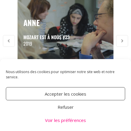
ANNE
MOZART EST À NOUS #23
2019
Nous utilisons des cookies pour optimiser notre site web et notre
service.
ASSOCIATION CARMEN
Accepter les cookies
18 RUE DES MAJOTS
Refuser
80000 AMIENS
TÉL : 03 60 12 34 10
Voir les préférences
CARMEN@CANALNORD.ORG