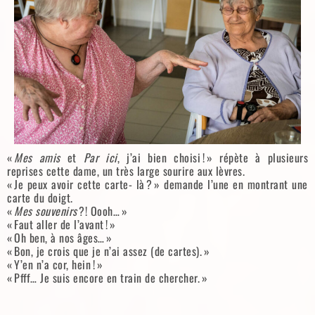
«
Mes amis
et
Par ici
, j’ai bien choisi ! » répète à plusieurs
reprises cette dame, un très large sourire aux lèvres.
« Je peux avoir cette carte- là ? » demande l’une en montrant une
carte du doigt.
«
Mes souvenirs
?! Oooh… »
« Faut aller de l’avant ! »
« Oh ben, à nos âges… »
« Bon, je crois que je n’ai assez (de cartes). »
« Y’en n’a cor, hein ! »
« Pfff… Je suis encore en train de chercher. »