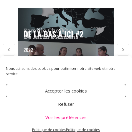
DE LÀ-BAS À ICI #2
2022
Nous utilisons des cookies pour optimiser notre site web et notre
service.
Accepter les cookies
ASSOCIATION CARMEN
Refuser
18 RUE DES MAJOTS
Voir les préférences
80000 AMIENS
TÉL : 03 60 12 34 10
Politique de cookies
Politique de cookies