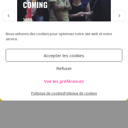
COMING
2023
Nous utilisons des cookies pour optimiser notre site web et notre
service.
Accepter les cookies
ASSOCIATION CARMEN
Refuser
18 RUE DES MAJOTS
Voir les préférences
80000 AMIENS
TÉL : 03 60 12 34 10
Politique de cookies
Politique de cookies
CARMEN@CANALNORD.ORG
NOUS SUIVRE
NEWSLETTER