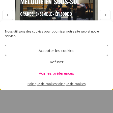
MÉLODIE EN SOUS-SOL
GRANDS, ENSEMBLE - ÉPISODE 3
Nous utilisons des cookies pour optimiser notre site web et notre
service.
Accepter les cookies
ASSOCIATION CARMEN
Refuser
18 RUE DES MAJOTS
80000 AMIENS
Voir les préférences
TÉL : 03 60 12 34 10
Politique de cookies
Politique de cookies
CARMEN@CANALNORD.ORG
NOUS SUIVRE
NEWSLETTER