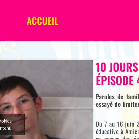
ACCUEIL
10 JOURS
ÉPISODE 
Paroles de famil
essayé de limite
ookies
Du 7 au 16 juin 2
ontenu
éducative à Amien
se passer des éc