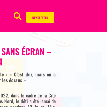
NEWSLETTER
 SANS ÉCRAN –
4
le : « C’est dur, mais on a
r les écrans »
022, dans le cadre de la Cité
s Nord, le défi a été lancé de
rans pendant 10 jours. Télé,