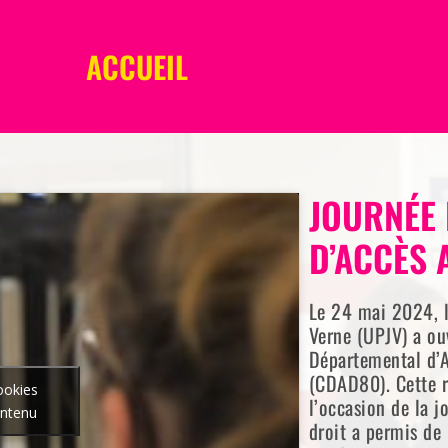
ACCUEIL
JOURNÉE 
D’ACCÈS 
Le 24 mai 2024, l
Verne (UPJV) a ou
Départemental d’
(CDAD80). Cette r
ookies
l’occasion de la j
ontenu
droit a permis de