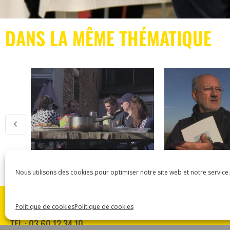
DANS LA MÊME THÉMATIQUE
Nous utilisons des cookies pour optimiser notre site web et notre service.
ASSOCIATION CARMEN
Politique de cookies
Politique de cookies
18 RUE DES MAJOTS 80000 AMIENS
TÉL : 03 60 12 34 10