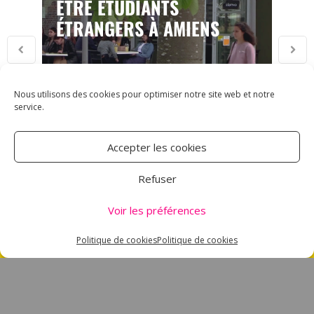
ÊTRE ÉTUDIANTS
ÉTRANGERS À AMIENS
Nous utilisons des cookies pour optimiser notre site web et notre
service.
Accepter les cookies
ASSOCIATION CARMEN
Refuser
18 RUE DES MAJOTS
Voir les préférences
80000 AMIENS
TÉL : 03 60 12 34 10
Politique de cookies
Politique de cookies
CARMEN@CANALNORD.ORG
NOUS SUIVRE
NEWSLETTER