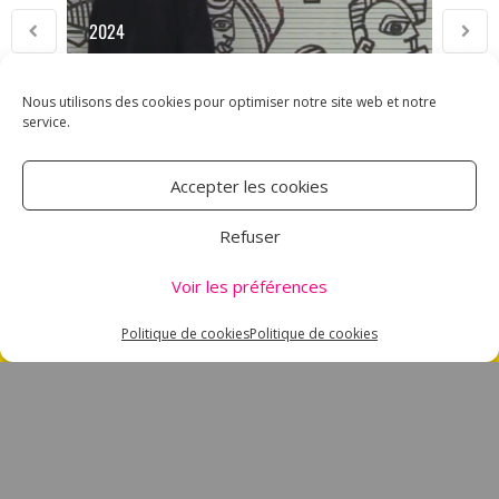
2024
Nous utilisons des cookies pour optimiser notre site web et notre
service.
Accepter les cookies
ASSOCIATION CARMEN
Refuser
18 RUE DES MAJOTS
Voir les préférences
80000 AMIENS
TÉL : 03 60 12 34 10
Politique de cookies
Politique de cookies
CARMEN@CANALNORD.ORG
NOUS SUIVRE
NEWSLETTER