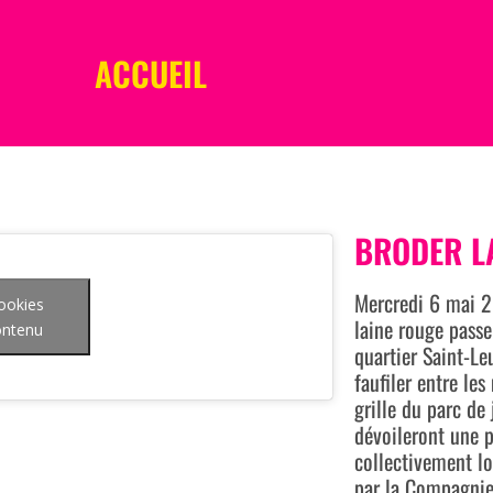
ACCUEIL
BRODER LA
Mercredi 6 mai 20
cookies
laine rouge passe
contenu
quartier Saint-Le
faufiler entre les
grille du parc de
dévoileront une p
collectivement lo
par la Compagnie 