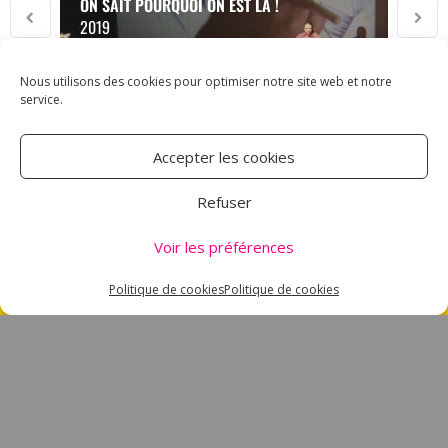
ON SAIT POURQUOI ON EST LÀ !
2019
Nous utilisons des cookies pour optimiser notre site web et notre
service.
Accepter les cookies
ASSOCIATION CARMEN
Refuser
18 RUE DES MAJOTS
Voir les préférences
80000 AMIENS
TÉL : 03 60 12 34 10
Politique de cookies
Politique de cookies
CARMEN@CANALNORD.ORG
NOUS SUIVRE
NEWSLETTER