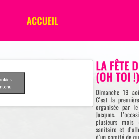
ACCUEIL
LA FÊTE 
(OH TOI !
ookies
ontenu
Dimanche 19 aoû
C’est la premièr
organisée par le
Jacques. L’occa
plusieurs mois 
sanitaire et d’al
d’un comité de qu