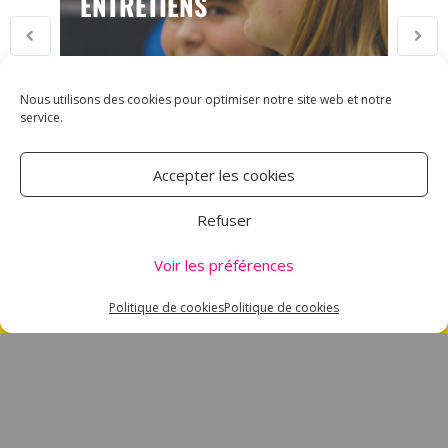
ENTRETIENS
Nous utilisons des cookies pour optimiser notre site web et notre
service.
Accepter les cookies
ASSOCIATION CARMEN
Refuser
18 RUE DES MAJOTS
Voir les préférences
80000 AMIENS
TÉL : 03 60 12 34 10
Politique de cookies
Politique de cookies
CARMEN@CANALNORD.ORG
NOUS SUIVRE
NEWSLETTER