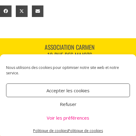
ASSOCIATION CARMEN
18 RUE DES MAJOTS
80000 AMIENS
Nous utilisons des cookies pour optimiser notre site web et notre
TÉL : 03 60 12 34 10
service.
CARMEN@CANALNORD.ORG
Accepter les cookies
NOUS SUIVRE
Refuser
NEWSLETTER
Voir les préférences
Mentions légales
Politique de cookies
Politique de cookies