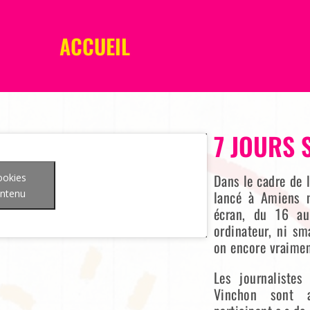
ACCUEIL
7 JOURS 
Dans le cadre de l
ookies
ontenu
lancé à Amiens n
écran, du 16 au
ordinateur, ni sm
on encore vraimen
Les journalistes
Vinchon sont 