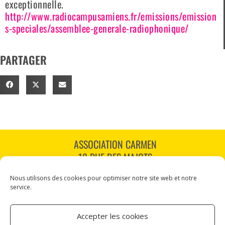
exceptionnelle.
http://www.radiocampusamiens.fr/emissions/emission
s-speciales/assemblee-generale-radiophonique/
PARTAGER
ASSOCIATION CARMEN
18 RUE DES MAJOTS
80000 AMIENS
Nous utilisons des cookies pour optimiser notre site web et notre
TÉL : 03 60 12 34 10
service.
CARMEN@CANALNORD.ORG
Accepter les cookies
NOUS SUIVRE