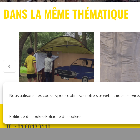
DANS LA MÊME THÉMATIQUE
Nous utilisons des cookies pour optimiser notre site web et notre service.
ASSOCIATION CARMEN
Politique de cookies
Politique de cookies
18 RUE DES MAJOTS 80000 AMIENS
TÉL : 03 60 12 34 10
CARMEN@CANALNORD.ORG