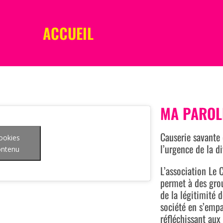
ACCUEIL
MA PAROLE
Causerie savante 
cookies
l’urgence de la di
contenu
L’association Le 
permet à des gro
de la légitimité 
société en s’empa
réfléchissant aux