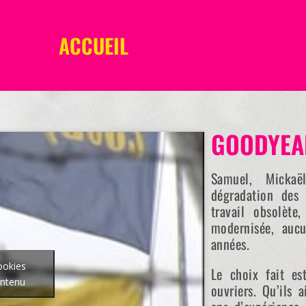
ACCUEIL
GOODYEA
Samuel, Mickaë
dégradation des r
travail obsolète
modernisée, aucu
années.
ookies
Le choix fait es
ontenu
ouvriers. Qu’ils 