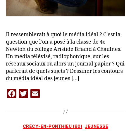
Il ressemblerait à quoi le média idéal ? C’est la
question que l’on a posé à la classe de 4e
Newton du collège Aristide Briand à Chaulnes.
Un média télévisé, radiophonique, sur les
réseaux sociaux ou alors un journal papier ? Qui
parlerait de quels sujets ? Dessiner les contours
du média idéal des jeunes […]
F
T
E
P
a
w
m
a
c
itt
ai
r
L
e
er
l
A
Catégories
CRÉCY-EN-PONTHIEU (80)
JEUNESSE
b
C