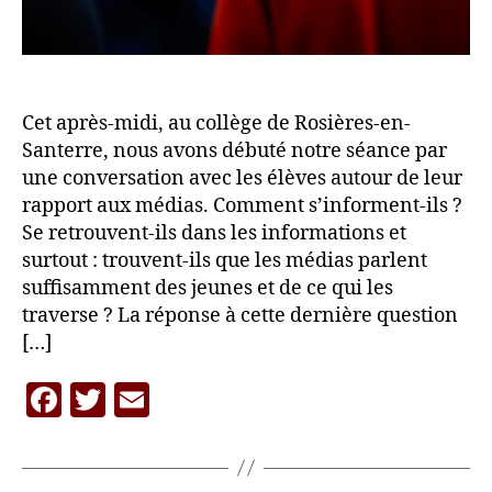
Cet après-midi, au collège de Rosières-en-
Santerre, nous avons débuté notre séance par
une conversation avec les élèves autour de leur
rapport aux médias. Comment s’informent-ils ?
Se retrouvent-ils dans les informations et
surtout : trouvent-ils que les médias parlent
suffisamment des jeunes et de ce qui les
traverse ? La réponse à cette dernière question
[…]
P
F
T
E
a
r
a
w
m
L
c
itt
ai
A
C