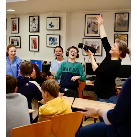
I
A
S