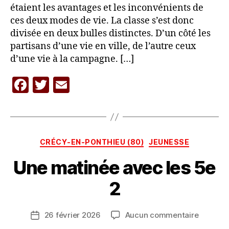
étaient les avantages et les inconvénients de
ces deux modes de vie. La classe s’est donc
divisée en deux bulles distinctes. D’un côté les
partisans d’une vie en ville, de l’autre ceux
d’une vie à la campagne. […]
F
T
E
P
a
w
m
a
c
itt
ai
r
L
e
er
l
A
Catégories
CRÉCY-EN-PONTHIEU (80)
JEUNESSE
b
C
A
Une matinée avec les 5e
o
R
o
A
2
V
k
A
Auteur
sur
26 février 2026
Aucun commentaire
N
Date
de
Une
E
de