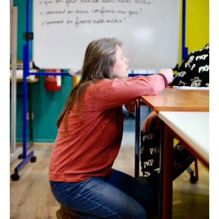
I
A
S