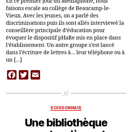
En ce premier jour du Médiaphone, nous
faisons escale au collège de Beaucamp-le-
Vieux. Avec les jeunes, on a parlé des
discriminations puis ils sont allés interviewé la
conseillère principale d’éducation pour
évoquer le dispositif pHaRe mis en place dans
l’établissement. Un autre groupe s’est lancé
dans l’écriture de lettres à… leur téléphone ou à
un […]
F
T
E
a
w
m
c
itt
ai
P
a
e
er
l
r
Catégories
SOISSONNAIS
b
L
A
Une bibliothèque
o
C
o
A