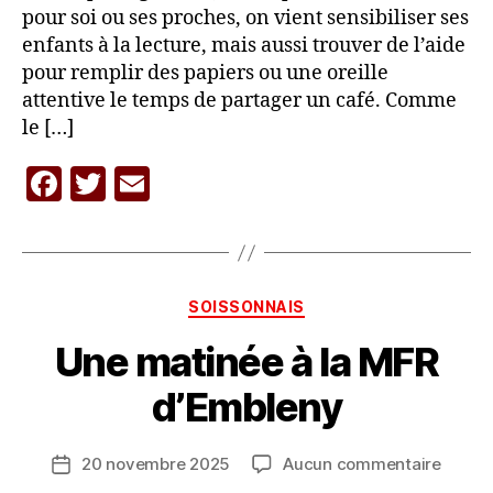
pour soi ou ses proches, on vient sensibiliser ses
enfants à la lecture, mais aussi trouver de l’aide
pour remplir des papiers ou une oreille
attentive le temps de partager un café. Comme
le […]
F
T
E
P
a
w
m
a
c
itt
ai
r
L
e
er
l
A
Catégories
SOISSONNAIS
b
C
A
Une matinée à la MFR
o
R
o
A
d’Embleny
V
k
A
Auteur
sur
20 novembre 2025
Aucun commentaire
N
Date
de
Une
E
de