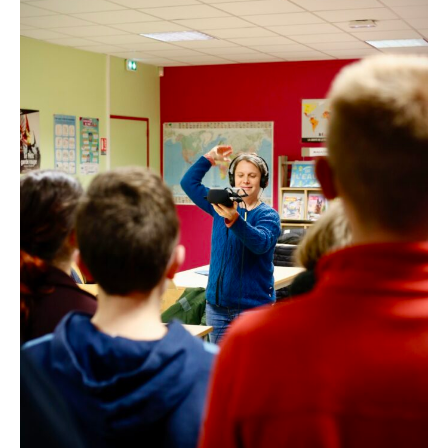
I
A
S