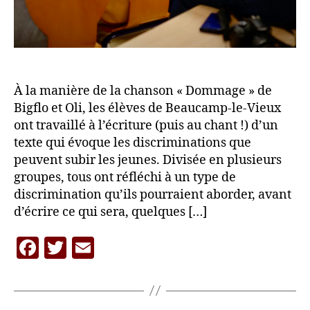
À la manière de la chanson « Dommage » de
Bigflo et Oli, les élèves de Beaucamp-le-Vieux
ont travaillé à l’écriture (puis au chant !) d’un
texte qui évoque les discriminations que
peuvent subir les jeunes. Divisée en plusieurs
groupes, tous ont réfléchi à un type de
discrimination qu’ils pourraient aborder, avant
d’écrire ce qui sera, quelques […]
F
T
E
P
a
w
m
a
c
itt
ai
r
L