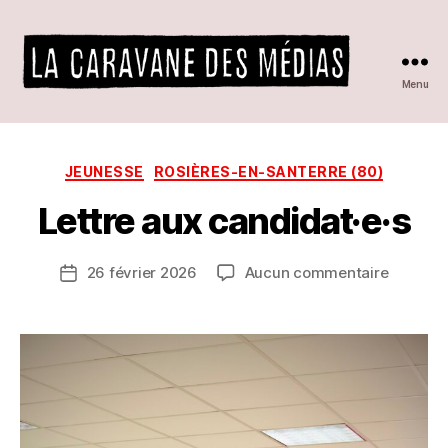
P
a
r
Menu
L
La
A
caravane
C
A
Catégories
JEUNESSE
ROSIÈRES-EN-SANTERRE (80)
des
R
A
Lettre aux candidat·e·s
médias
V
A
Auteur
sur
26 février 2026
Aucun commentaire
N
Date
de
Lettre
E
de
l’article
aux
D
l’article
candidat
E
S
M
É
D