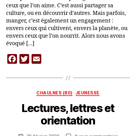
ceux que l’on aime. C’est aussi partager sa
culture, ou en découvrir d’autres. Mais parfois,
manger, c’est également un engagement :
envers ceux qui cultivent, envers la planète, ou
envers ceux que l’on nourrit. Alors nous avons
évoqué […]
F
T
E
P
a
w
m
a
c
itt
ai
r
L
e
er
l
A
Catégories
CHAULNES (80)
JEUNESSE
b
C
A
Lectures, lettres et
o
R
o
A
orientation
V
k
A
Auteur
sur