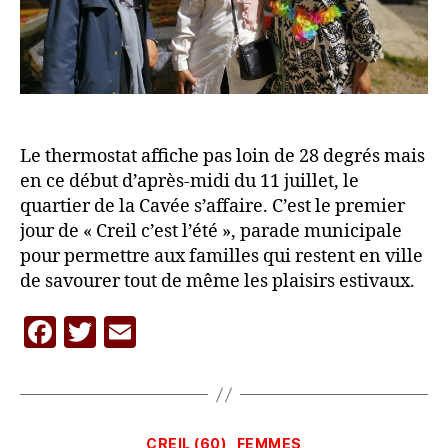
compren
!
»
Le thermostat affiche pas loin de 28 degrés mais
en ce début d’après-midi du 11 juillet, le
quartier de la Cavée s’affaire. C’est le premier
jour de « Creil c’est l’été », parade municipale
pour permettre aux familles qui restent en ville
de savourer tout de même les plaisirs estivaux.
F
T
E
P
a
w
m
a
c
itt
ai
r
L
e
er
l
A
Catégories
CREIL (60)
FEMMES