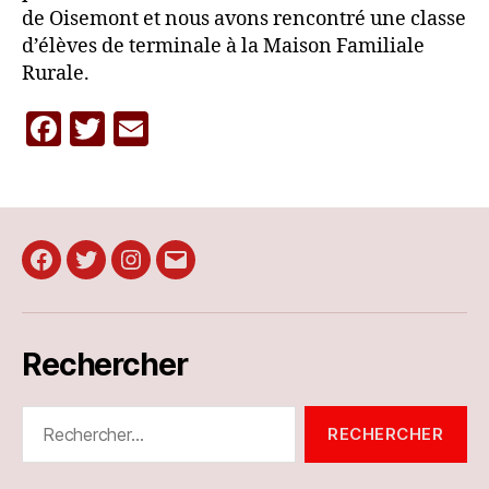
de Oisemont et nous avons rencontré une classe
d’élèves de terminale à la Maison Familiale
Rurale.
F
T
E
a
w
m
c
itt
ai
e
er
l
b
Facebook
Twitter
Instagram
E-
o
mail
o
Rechercher
k
Rechercher :