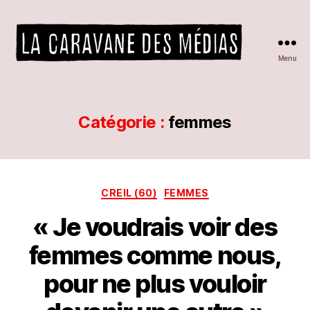
Menu
La
caravane
des
médias
Catégorie :
femmes
P
Catégories
CREIL (60)
FEMMES
a
r
« Je voudrais voir des
L
A
femmes comme nous,
C
A
pour ne plus vouloir
R
A