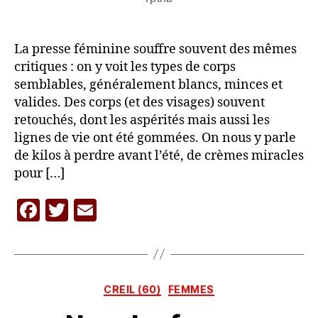
La presse féminine souffre souvent des mêmes
critiques : on y voit les types de corps
semblables, généralement blancs, minces et
valides. Des corps (et des visages) souvent
retouchés, dont les aspérités mais aussi les
lignes de vie ont été gommées. On nous y parle
de kilos à perdre avant l’été, de crèmes miracles
pour […]
F
T
E
a
w
m
c
itt
ai
P
a
e
er
l
r
Catégories
CREIL (60)
FEMMES
b
L
A