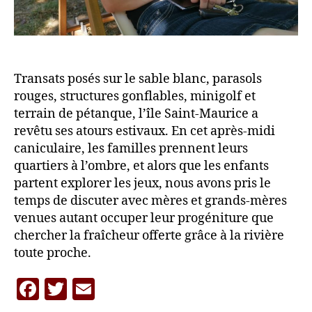
Transats posés sur le sable blanc, parasols
rouges, structures gonflables, minigolf et
terrain de pétanque, l’île Saint-Maurice a
revêtu ses atours estivaux. En cet après-midi
caniculaire, les familles prennent leurs
quartiers à l’ombre, et alors que les enfants
partent explorer les jeux, nous avons pris le
temps de discuter avec mères et grands-mères
venues autant occuper leur progéniture que
chercher la fraîcheur offerte grâce à la rivière
toute proche.
F
T
E
P
a
w
m