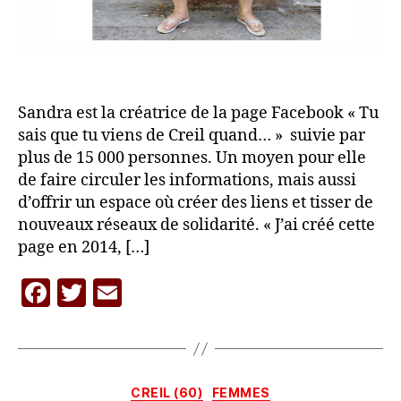
Sandra est la créatrice de la page Facebook « Tu
sais que tu viens de Creil quand… » suivie par
plus de 15 000 personnes. Un moyen pour elle
de faire circuler les informations, mais aussi
d’offrir un espace où créer des liens et tisser de
nouveaux réseaux de solidarité. « J’ai créé cette
page en 2014, […]
F
T
E
a
w
m
c
itt
ai
P
a
e
er
l
r
Catégories
CREIL (60)
FEMMES
L