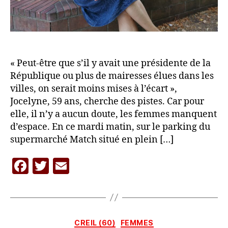
« Peut-être que s’il y avait une présidente de la
République ou plus de mairesses élues dans les
villes, on serait moins mises à l’écart »,
Jocelyne, 59 ans, cherche des pistes. Car pour
elle, il n’y a aucun doute, les femmes manquent
d’espace. En ce mardi matin, sur le parking du
supermarché Match situé en plein […]
P
F
T
E
a
r
a
w
m
L
c
itt
ai
A
C
e
er
l
A
Catégories
CREIL (60)
FEMMES