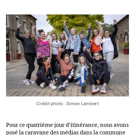
« Le
E
de
l’article
femme
D
l’article
libre »
E
S
M
É
D
I
A
S
Crédit photo : Simon Lambert
Pour ce quatrième jour d’itinérance, nous avons
posé la caravane des médias dans la commune