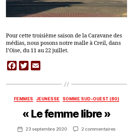
Pour cette troisième saison de la Caravane des
médias, nous posons notre malle à Creil, dans
l’Oise, du 11 au 22 juillet.
P
F
T
E
a
r
a
w
m
L
c
itt
ai
A
C
e
er
l
A
Catégories
FEMMES
JEUNESSE
SOMME SUD-OUEST (80)
b
R
A
« Le femme libre »
o
V
o
A
Auteur
sur
23 septembre 2020
2 commentaires
k
N
Date
de