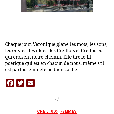
Chaque jour, Véronique glane les mots, les sons,
les envies, les idées des Creillois et Crelloises
qui croisent notre chemin. Elle tire le fil
poétique qui est en chacun de nous, même s’il
est parfois emmêlé ou bien caché.
F
T
E
P
a
w
m
a
c
itt
ai
r
L
e
er
l
A
Catégories
CREIL (60)
FEMMES