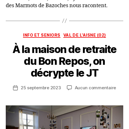
des Marmots de Bazoches nous racontent.
P
a
r
Catégories
INFO ET SENIORS
VAL DE L'AISNE (02)
L
A
À la maison de retraite
C
A
du Bon Repos, on
R
A
décrypte le JT
V
A
Auteur
sur
25 septembre 2023
Aucun commentaire
N
Date
de
À
E
de
l’article
la
D
l’article
maiso
E
de
S
retrai
M
du
É