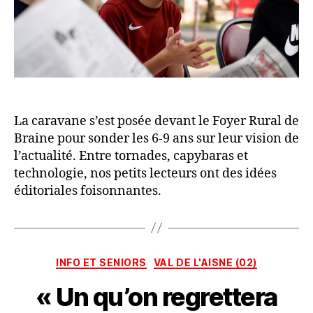
La caravane s’est posée devant le Foyer Rural de
Braine pour sonder les 6-9 ans sur leur vision de
l’actualité. Entre tornades, capybaras et
technologie, nos petits lecteurs ont des idées
éditoriales foisonnantes.
P
a
r
Catégories
INFO ET SENIORS
VAL DE L'AISNE (02)
L
A
« Un qu’on regrettera
C