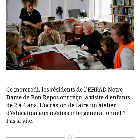
2
M
à
É
98
D
ans,
I
c’est
A
pas
S
toujou
simpl
Ce mercredi, les résidents de l’EHPAD Notre-
Dame de Bon Repos ont reçu la visite d’enfants
de 2 à 4 ans. L’occasion de faire un atelier
d’éducation aux médias intergénérationnel ?
Pas si vite.
P