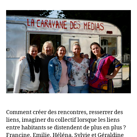
l’article
marmot
D
l’article
de
E
Bazoche
S
le
M
coeur
É
battant
D
du
I
village
A
S
Comment créer des rencontres, resserrer des
liens, imaginer du collectif lorsque les liens
entre habitants se distendent de plus en plus ?
Francine, Emilie, Héléna, Sylvie et Géraldine