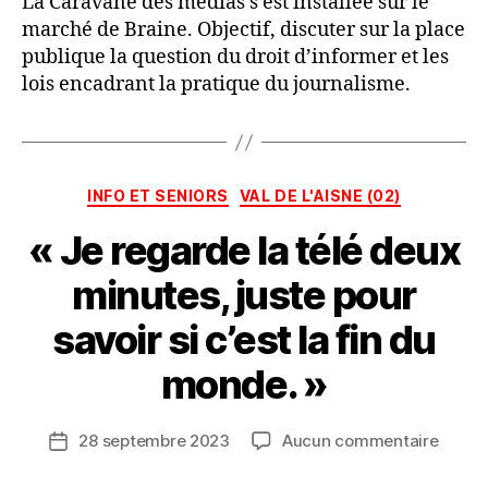
La Caravane des médias s’est installée sur le
marché de Braine. Objectif, discuter sur la place
publique la question du droit d’informer et les
lois encadrant la pratique du journalisme.
P
Catégories
INFO ET SENIORS
VAL DE L'AISNE (02)
a
r
« Je regarde la télé deux
L
A
minutes, juste pour
C
A
savoir si c’est la fin du
R
A
monde. »
V
A
Auteur
sur
28 septembre 2023
Aucun commentaire
N
Date
de
«
E
de
l’article
Je