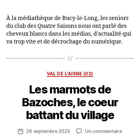
À la médiathèque de Bucy-le-Long, les seniors
du club des Quatre Saisons nous ont parlé des
cheveux blancs dans les médias, d’actualité qui
va trop vite et de décrochage du numérique.
P
a
r
Catégories
VAL DE L'AISNE (02)
L
A
Les marmots de
C
A
Bazoches, le coeur
R
A
battant du village
V
A
Auteur
sur
26 septembre 2023
Un commentaire
N
Date
de
Les
E
de