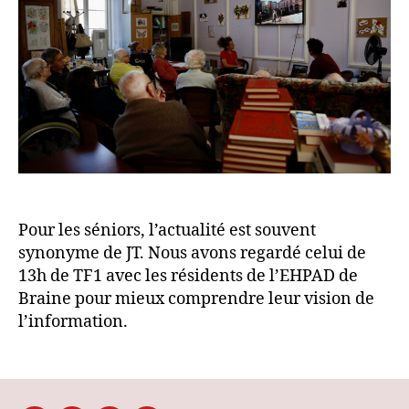
Bon
D
Repos
I
on
A
décry
S
le
JT
Pour les séniors, l’actualité est souvent
synonyme de JT. Nous avons regardé celui de
13h de TF1 avec les résidents de l’EHPAD de
Braine pour mieux comprendre leur vision de
l’information.