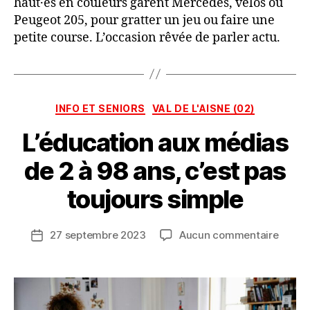
haut·es en couleurs garent Mercedes, vélos ou
Peugeot 205, pour gratter un jeu ou faire une
petite course. L’occasion rêvée de parler actu.
P
a
r
Catégories
INFO ET SENIORS
VAL DE L'AISNE (02)
L
A
L’éducation aux médias
C
A
de 2 à 98 ans, c’est pas
R
A
toujours simple
V
A
Auteur
sur
27 septembre 2023
Aucun commentaire
N
Date
de
L’éduc
E
de
l’article
aux
D
l’article
média
E
de
S