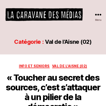
Menu
La
caravane
des
médias
Catégorie :
Val de l’Aisne (02)
P
Catégories
INFO ET SENIORS
VAL DE L'AISNE (02)
a
r
« Toucher au secret des
L
A
sources, c’est s’attaquer
C
A
à un pilier de la
R
A