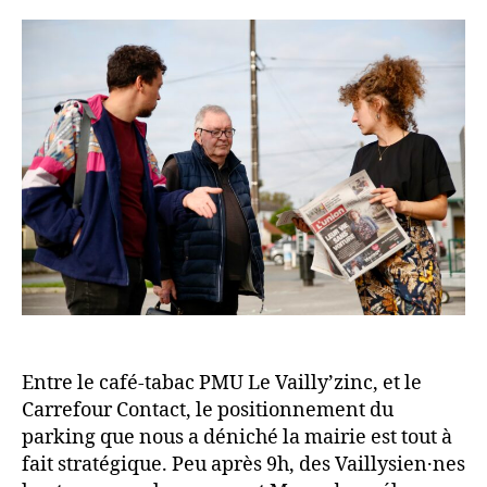
D
l’article
regar
E
la
S
télé
M
deux
É
minute
D
juste
I
pour
A
savoir
S
si
c’est
la
fin
du
monde
»
Entre le café-tabac PMU Le Vailly’zinc, et le
Carrefour Contact, le positionnement du
parking que nous a déniché la mairie est tout à
fait stratégique. Peu après 9h, des Vaillysien·nes