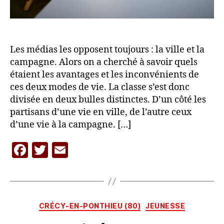
Les médias les opposent toujours : la ville et la
campagne. Alors on a cherché à savoir quels
étaient les avantages et les inconvénients de
ces deux modes de vie. La classe s’est donc
divisée en deux bulles distinctes. D’un côté les
partisans d’une vie en ville, de l’autre ceux
d’une vie à la campagne. […]
F
T
E
P
a
w
m
a
c
itt
ai
r
L
e
er
l
A
Catégories
CRÉCY-EN-PONTHIEU (80)
JEUNESSE
b
C
A