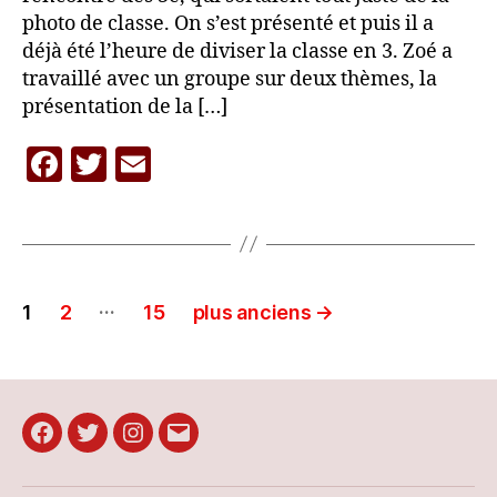
photo de classe. On s’est présenté et puis il a
déjà été l’heure de diviser la classe en 3. Zoé a
travaillé avec un groupe sur deux thèmes, la
présentation de la […]
F
T
E
a
w
m
c
itt
ai
e
er
l
Pagination
b
…
1
2
15
plus anciens
→
o
des
o
publications
k
Facebook
Twitter
Instagram
E-
mail