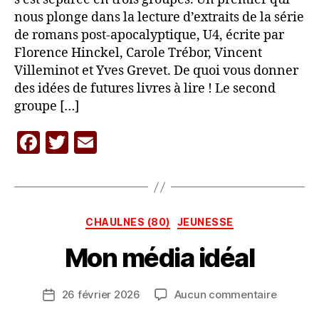
nous plonge dans la lecture d’extraits de la série
de romans post-apocalyptique, U4, écrite par
Florence Hinckel, Carole Trébor, Vincent
Villeminot et Yves Grevet. De quoi vous donner
des idées de futures livres à lire ! Le second
groupe […]
P
F
T
E
a
r
a
w
m
L
c
itt
ai
A
C
e
er
l
A
Catégories
CHAULNES (80)
JEUNESSE
b
R
A
Mon média idéal
o
V
o
A
Auteur
sur
26 février 2026
Aucun commentaire
k
N
Date
de
Mon
E
de
l’article