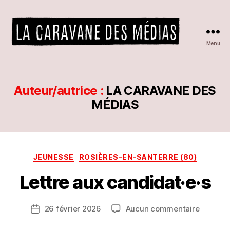
Menu
La
caravane
des
P
médias
Auteur/autrice :
LA CARAVANE DES
a
MÉDIAS
r
L
A
C
A
Catégories
JEUNESSE
ROSIÈRES-EN-SANTERRE (80)
R
A
Lettre aux candidat·e·s
V
A
Auteur
sur
26 février 2026
Aucun commentaire
N
Date
de
Lettre
E
de
l’article