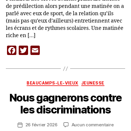
de prédilection alors pendant une matinée on a
parlé avec eux de sport, de la relation qu’ils
(mais pas qu’eux d’ailleurs) entretiennent avec
les écrans et de rythmes scolaires. Une matinée
riche en […]
F
T
E
P
a
w
m
a
c
itt
ai
r
L
e
er
l
A
Catégories
BEAUCAMPS-LE-VIEUX
JEUNESSE
b
C
A
Nous gagnerons contre
o
R
o
A
les discriminations
V
k
A
Auteur
sur
26 février 2026
Aucun commentaire
N
Date
de
Nous