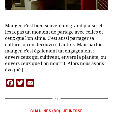
Manger, c’est bien souvent un grand plaisir et
les repas un moment de partage avec celles et
ceux que l’on aime. C’est aussi partager sa
culture, ou en découvrir d’autres. Mais parfois,
manger, c’est également un engagement :
envers ceux qui cultivent, envers la planète, ou
envers ceux que l’on nourrit. Alors nous avons
évoqué […]
F
T
E
P
a
w
m
a
c
itt
ai
r
L
e
er
l
A
Catégories
CHAULNES (80)
JEUNESSE