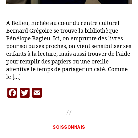
À Belleu, nichée au cœur du centre culturel
Bernard Grégoire se trouve la bibliothèque
Pénélope Bagieu. Ici, on emprunte des livres
pour soi ou ses proches, on vient sensibiliser ses
enfants à la lecture, mais aussi trouver de l’aide
pour remplir des papiers ou une oreille
attentive le temps de partager un café. Comme
le […]
F
T
E
P
a
w
m
a
c
itt
ai
r
L
e
er
l
A
Catégories
SOISSONNAIS
b
C
A