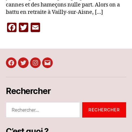
cannes et des hameçons nulle part. Alors on a
battu en retraite à Vailly-sur-Aisne, […]
F
T
E
a
w
m
c
itt
ai
e
er
l
b
Facebook
Twitter
Instagram
E-
o
mail
o
Rechercher
k
Rechercher :
C’est quoi ?