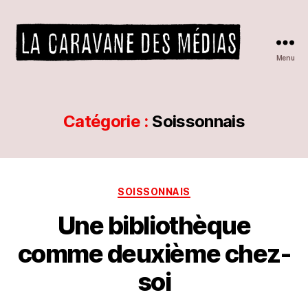
Menu
La
caravane
des
médias
Catégorie :
Soissonnais
P
a
r
Catégories
SOISSONNAIS
L
A
Une bibliothèque
C
A
comme deuxième chez-
R
A
soi
V
A