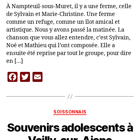
À Nampteuil-sous-Muret, il y a une ferme, celle
de Sylvain et Marie-Christine. Une ferme
comme un refuge, comme un îlot amical et
artistique. Nous y avons passé la matinée. La
chanson que vous allez entendre, c’est Sylvain,
Noé et Mathieu qui l’ont composée. Elle a
ensuite été reprise par tout le groupe, pour dire
en […]
F
T
E
P
a
w
m
a
c
itt
ai
r
L
e
er
l
A
Catégories
SOISSONNAIS
b
C
A
Souvenirs adolescents à
o
R
o
A