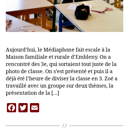
Aujourd’hui, le Médiaphone fait escale à la
Maison familiale et rurale d’Embleny. On a
rencontré des 3e, qui sortaient tout juste de la
photo de classe. On s’est présenté et puis il a
déjà été l’heure de diviser la classe en 3. Zoé a
travaillé avec un groupe sur deux thèmes, la
présentation de la […]
F
T
E
P
a
w
m
a
c
itt
ai
r