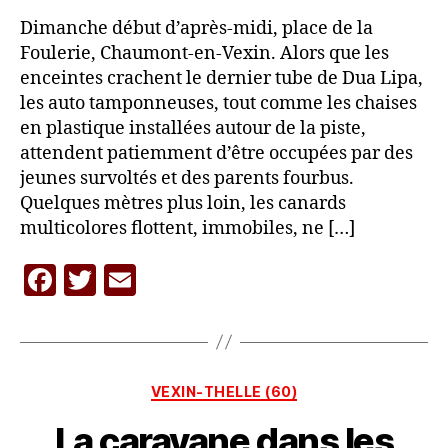
Dimanche début d’après-midi, place de la
Foulerie, Chaumont-en-Vexin. Alors que les
enceintes crachent le dernier tube de Dua Lipa,
les auto tamponneuses, tout comme les chaises
en plastique installées autour de la piste,
attendent patiemment d’être occupées par des
jeunes survoltés et des parents fourbus.
Quelques mètres plus loin, les canards
multicolores flottent, immobiles, ne […]
F
T
E
P
a
w
m
a
c
itt
ai
r
L
e
er
l
A
Catégories
VEXIN-THELLE (60)
b
C
A
La caravane dans les
o
R