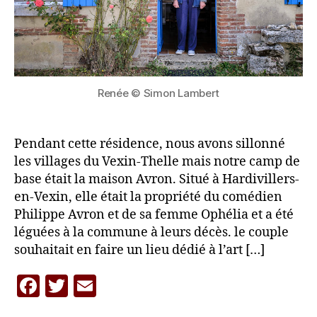
Renée © Simon Lambert
Pendant cette résidence, nous avons sillonné
les villages du Vexin-Thelle mais notre camp de
base était la maison Avron. Situé à Hardivillers-
en-Vexin, elle était la propriété du comédien
Philippe Avron et de sa femme Ophélia et a été
léguées à la commune à leurs décès. le couple
souhaitait en faire un lieu dédié à l’art […]
P
F
T
E
a
r
a
w
m
L