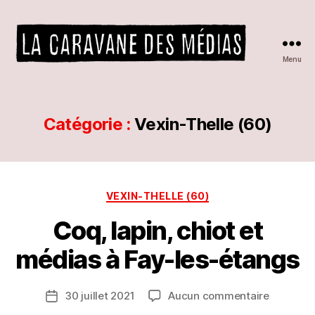
Menu
La
caravane
des
médias
Catégorie :
Vexin-Thelle (60)
P
a
r
L
A
Catégories
VEXIN-THELLE (60)
C
A
Coq, lapin, chiot et
R
A
médias à Fay-les-étangs
V
A
Auteur
sur
30 juillet 2021
Aucun commentaire
N
Date
de
Coq,
E
de