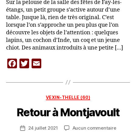
Sur la pelouse de la salle des fêtes de Fay-les-
étangs, un petit groupe s’active autour d’une
table. Jusque là, rien de très original. C’est
lorsque l’on s’approche un peu plus que l’on
découvre les objets de l’attention : quelques
lapins, un cochon d’Inde, un coq et un jeune
chiot. Des animaux introduits à une petite […]
P
F
T
E
a
r
a
w
m
L
c
itt
ai
A
C
e
er
l
A
Catégories
VEXIN-THELLE (60)
b
R
A
Retour à Montjavoult
o
V
o
A
Auteur
sur
24 juillet 2021
Aucun commentaire
k
N
Date
de
Retour
E
de