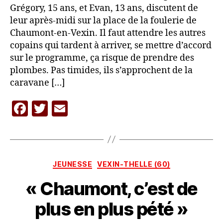
Grégory, 15 ans, et Evan, 13 ans, discutent de
leur après-midi sur la place de la foulerie de
Chaumont-en-Vexin. Il faut attendre les autres
copains qui tardent à arriver, se mettre d’accord
sur le programme, ça risque de prendre des
plombes. Pas timides, ils s’approchent de la
caravane […]
F
T
E
P
a
w
m
a
c
itt
ai
r
L
e
er
l
A
Catégories
JEUNESSE
VEXIN-THELLE (60)
b
C
A
« Chaumont, c’est de
o
R
o
A
plus en plus pété »
V
k