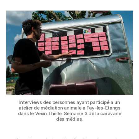
l’article
lapin,
D
l’article
chiot
E
et
S
médias
M
à
É
Fay-
D
les-
I
étangs
A
S
Interviews des personnes ayant participé a un
atelier de médiation animale a Fay-les-Etangs
dans le Vexin Thelle. Semaine 3 de la caravane
des médias.