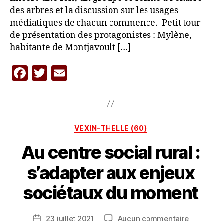
des arbres et la discussion sur les usages
médiatiques de chacun commence. Petit tour
de présentation des protagonistes : Mylène,
habitante de Montjavoult […]
F
T
E
a
w
m
c
itt
ai
P
a
e
er
l
r
Catégories
VEXIN-THELLE (60)
b
L
A
Au centre social rural :
o
C
o
A
s’adapter aux enjeux
R
k
A
sociétaux du moment
V
A
Auteur
sur
23 juillet 2021
Aucun commentaire
N
Date