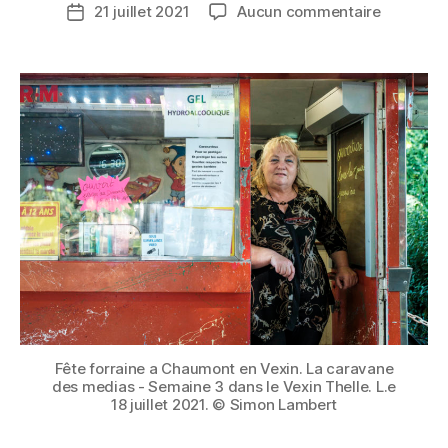
Auteur
sur
21 juillet 2021
Aucun commentaire
N
Date
de
«
E
de
l’article
Pour
D
l’article
les
E
médias
S
on
M
est
É
des
D
voleurs
I
de
A
poule
S
»
Fête forraine a Chaumont en Vexin. La caravane
des medias - Semaine 3 dans le Vexin Thelle. L.e
18 juillet 2021. © Simon Lambert