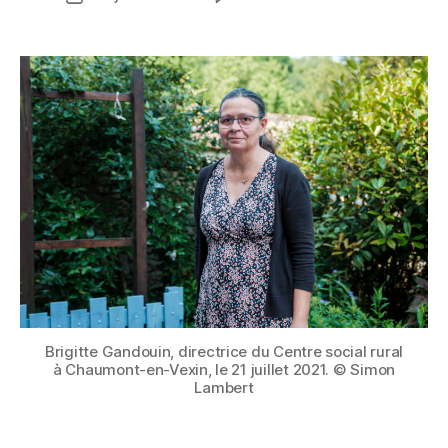
de
Au
E
de
l’article
centre
D
l’article
social
E
rural
S
:
M
s’adapter
É
aux
D
enjeux
I
sociétau
A
du
S
moment
Brigitte Gandouin, directrice du Centre social rural
à Chaumont-en-Vexin, le 21 juillet 2021. © Simon
Lambert