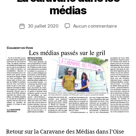
o
A
médias
V
k
A
Auteur
sur
30 juillet 2020
Aucun commentaire
N
Date
de
La
E
de
l’article
caravan
D
l’article
dans
E
les
S
médias
M
É
D
I
A
S
Retour sur la Caravane des Médias dans l’Oise