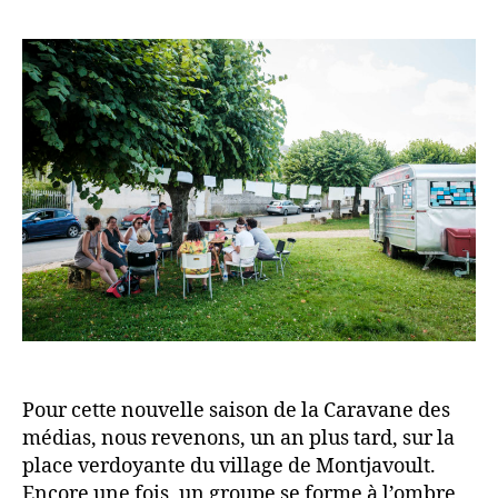
l’article
à
D
l’article
Montjavo
E
S
M
É
D
I
A
S
Pour cette nouvelle saison de la Caravane des
médias, nous revenons, un an plus tard, sur la
place verdoyante du village de Montjavoult.
Encore une fois, un groupe se forme à l’ombre