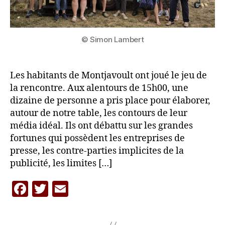
© Simon Lambert
Les habitants de Montjavoult ont joué le jeu de
la rencontre. Aux alentours de 15h00, une
dizaine de personne a pris place pour élaborer,
autour de notre table, les contours de leur
média idéal. Ils ont débattu sur les grandes
fortunes qui possèdent les entreprises de
presse, les contre-parties implicites de la
publicité, les limites […]
F
T
E
a
w
m
c
itt
ai