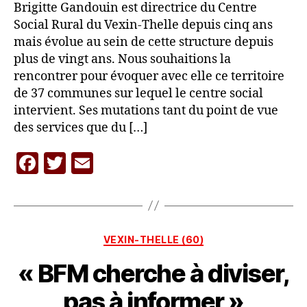
Brigitte Gandouin est directrice du Centre
Social Rural du Vexin-Thelle depuis cinq ans
mais évolue au sein de cette structure depuis
plus de vingt ans. Nous souhaitions la
rencontrer pour évoquer avec elle ce territoire
de 37 communes sur lequel le centre social
intervient. Ses mutations tant du point de vue
des services que du […]
F
T
E
P
a
w
m
a
c
itt
ai
r
L
e
er
l
A
Catégories
VEXIN-THELLE (60)
b
C
A
« BFM cherche à diviser,
o
R
o
A
pas à informer »