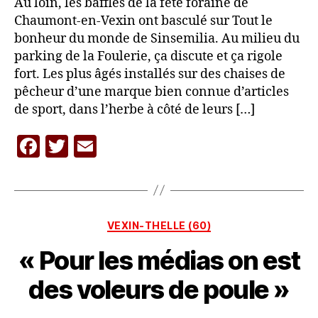
Au loin, les baffles de la fête foraine de
Chaumont-en-Vexin ont basculé sur Tout le
bonheur du monde de Sinsemilia. Au milieu du
parking de la Foulerie, ça discute et ça rigole
fort. Les plus âgés installés sur des chaises de
pêcheur d’une marque bien connue d’articles
de sport, dans l’herbe à côté de leurs […]
F
T
E
P
a
w
m
a
c
itt
ai
r
L
e
er
l
A
Catégories
VEXIN-THELLE (60)
b
C
A
« Pour les médias on est
o
R
o
A
des voleurs de poule »
V
k
A