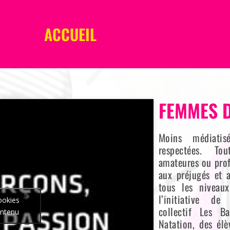
ACCUEIL
FEMMES 
Moins médiatis
respectées. To
amateures ou prof
aux préjugés et a
tous les niveaux
l’initiative d
ookies
collectif Les 
ontenu
Natation, des él