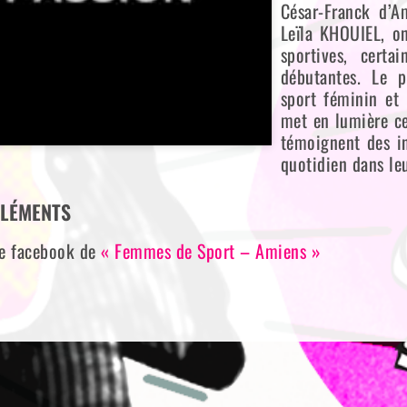
César-Franck d’Am
Leïla KHOUIEL, on
sportives, certa
débutantes. Le p
sport féminin et 
met en lumière ce
témoignent des in
quotidien dans leu
LÉMENTS
e facebook de
« Femmes de Sport – Amiens »