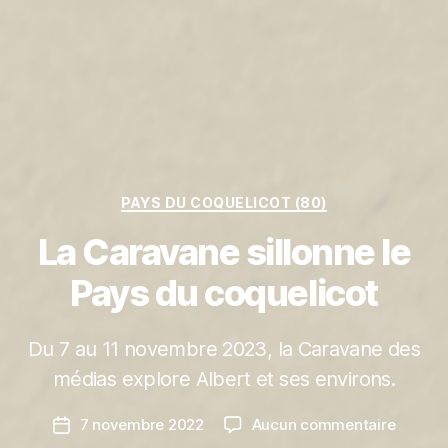
P
Catégories
PAYS DU COQUELICOT (80)
a
r
La Caravane sillonne le
L
A
Pays du coquelicot
C
A
R
Du 7 au 11 novembre 2023, la Caravane des
A
médias explore Albert et ses environs.
V
A
Auteur
sur
7 novembre 2022
Aucun commentaire
N
Date
de
La
E
de