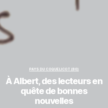
Catégories
PAYS DU COQUELICOT (80)
À Albert, des lecteurs en
quête de bonnes
P
a
nouvelles
r
L