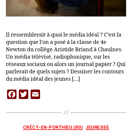
Il ressemblerait à quoi le média idéal ? C’est la
question que l’on a posé à la classe de 4e
Newton du collège Aristide Briand à Chaulnes.
Un média télévisé, radiophonique, sur les
réseaux sociaux ou alors un journal papier ? Qui
parlerait de quels sujets ? Dessiner les contours
du média idéal des jeunes […]
F
T
E
P
a
w
m
a
c
itt
ai
r
L
e
er
l
A
Catégories
CRÉCY-EN-PONTHIEU (80)
JEUNESSE
b
C