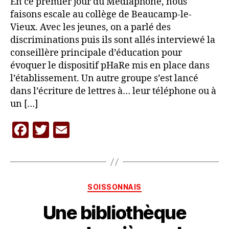
En ce premier jour du Médiaphone, nous
faisons escale au collège de Beaucamp-le-
Vieux. Avec les jeunes, on a parlé des
discriminations puis ils sont allés interviewé la
conseillère principale d’éducation pour
évoquer le dispositif pHaRe mis en place dans
l’établissement. Un autre groupe s’est lancé
dans l’écriture de lettres à… leur téléphone ou à
un […]
F
T
E
a
w
m
c
itt
ai
P
a
e
er
l
r
Catégories
SOISSONNAIS
b
L
A
Une bibliothèque
o
C
o
A