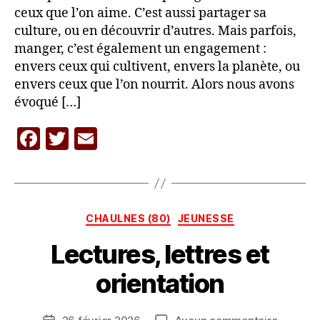
ceux que l’on aime. C’est aussi partager sa
culture, ou en découvrir d’autres. Mais parfois,
manger, c’est également un engagement :
envers ceux qui cultivent, envers la planète, ou
envers ceux que l’on nourrit. Alors nous avons
évoqué […]
F
T
E
P
a
w
m
a
c
itt
ai
r
L
e
er
l
A
Catégories
CHAULNES (80)
JEUNESSE
b
C
A
Lectures, lettres et
o
R
o
A
orientation
V
k
A
Auteur
sur