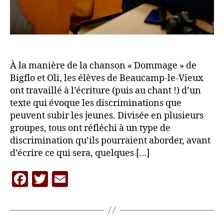
À la manière de la chanson « Dommage » de
Bigflo et Oli, les élèves de Beaucamp-le-Vieux
ont travaillé à l’écriture (puis au chant !) d’un
texte qui évoque les discriminations que
peuvent subir les jeunes. Divisée en plusieurs
groupes, tous ont réfléchi à un type de
discrimination qu’ils pourraient aborder, avant
d’écrire ce qui sera, quelques […]
F
T
E
P
a
w
m
a
c
itt
ai
r
L