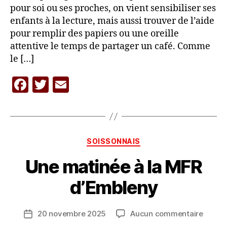
pour soi ou ses proches, on vient sensibiliser ses
enfants à la lecture, mais aussi trouver de l’aide
pour remplir des papiers ou une oreille
attentive le temps de partager un café. Comme
le […]
F
T
E
P
a
w
m
a
c
itt
ai
r
L
e
er
l
A
Catégories
SOISSONNAIS
b
C
A
Une matinée à la MFR
o
R
o
A
d’Embleny
V
k
A
Auteur
sur
20 novembre 2025
Aucun commentaire
N
Date
de
Une
E
de