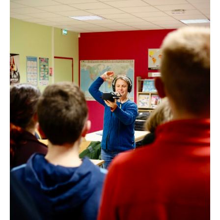
I
A
S