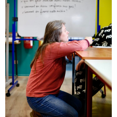
I
A
S