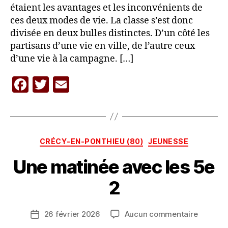
étaient les avantages et les inconvénients de
ces deux modes de vie. La classe s’est donc
divisée en deux bulles distinctes. D’un côté les
partisans d’une vie en ville, de l’autre ceux
d’une vie à la campagne. […]
F
T
E
P
a
w
m
a
c
itt
ai
r
L
e
er
l
A
Catégories
CRÉCY-EN-PONTHIEU (80)
JEUNESSE
b
C
A
Une matinée avec les 5e
o
R
o
A
2
V
k
A
Auteur
sur
26 février 2026
Aucun commentaire
N
Date
de
Une
E
de