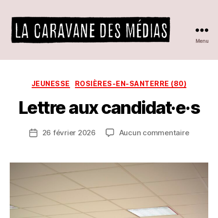
P
a
r
Menu
L
La
A
caravane
C
A
Catégories
JEUNESSE
ROSIÈRES-EN-SANTERRE (80)
des
R
A
Lettre aux candidat·e·s
médias
V
A
Auteur
sur
26 février 2026
Aucun commentaire
N
Date
de
Lettre
E
de
l’article
aux
D
l’article
candidat
E
S
M
É
D