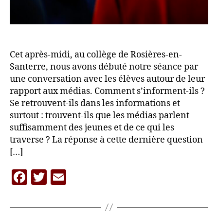
Cet après-midi, au collège de Rosières-en-
Santerre, nous avons débuté notre séance par
une conversation avec les élèves autour de leur
rapport aux médias. Comment s’informent-ils ?
Se retrouvent-ils dans les informations et
surtout : trouvent-ils que les médias parlent
suffisamment des jeunes et de ce qui les
traverse ? La réponse à cette dernière question
[…]
P
F
T
E
a
r
a
w
m
L
c
itt
ai
A
C