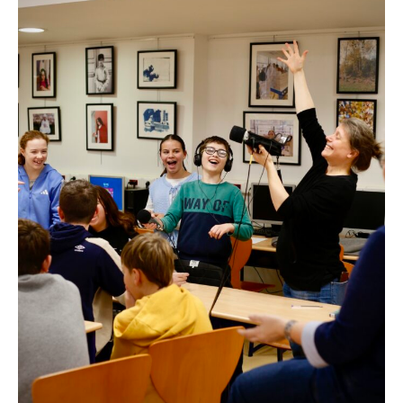
I
A
S